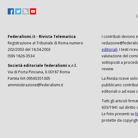
Federalismi.it - Rivista Telematica
I contributi devono es
Registrazione al Tribunale di Roma numero
redazione@federalism
202/2003 del 18.04.2003
editoriali
. I testi ri
ISSN 1826-3534
valutazione del comi
sottoposti a procedu
Società editoriale federalismi s.r.l.
review.
Via di Porta Pinciana, 6 00187 Roma
Partita IVA 09565351005
La Rivista riceve solo 
amministrazione@federalismi.it
pubblicano contributi
editoriali o ad esse d
Tutti gli articoli firm
633/1941 sul diritto 
Le foto presenti su
f
protette da copyrigh