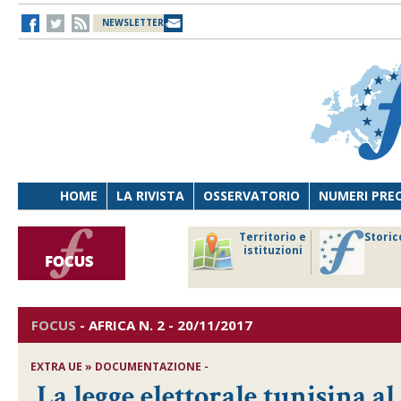
NEWSLETTER
HOME
LA RIVISTA
OSSERVATORIO
NUMERI PRE
avoro
Osservatorio
Territorio e
Storic
ersona
di Diritto
istituzioni
cnologia
sanitario
FOCUS
-
AFRICA
N. 2 - 20/11/2017
EXTRA UE » DOCUMENTAZIONE -
La legge elettorale tunisina al