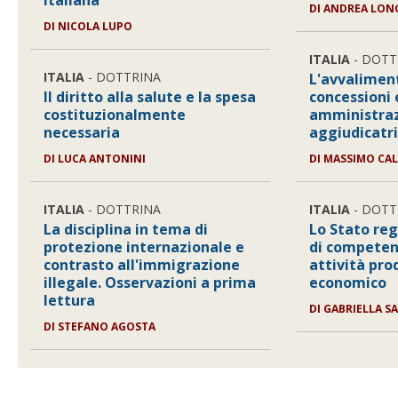
italiana
DI
ANDREA LON
DI
NICOLA LUPO
ITALIA
- DOTT
ITALIA
- DOTTRINA
L'avvalimen
Il diritto alla salute e la spesa
concessioni e
costituzionalmente
amministraz
necessaria
aggiudicatri
DI
LUCA ANTONINI
DI
MASSIMO CAL
ITALIA
- DOTTRINA
ITALIA
- DOTT
La disciplina in tema di
Lo Stato reg
protezione internazionale e
di competen
contrasto all'immigrazione
attività pro
illegale. Osservazioni a prima
economico
lettura
DI
GABRIELLA S
DI
STEFANO AGOSTA