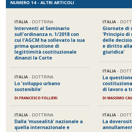
NUMERO 14 - ALTRI ARTICOLI
ITALIA
- DOTTRINA
ITALIA
- DOTT
Interventi al Seminario
Giornate di 
sull'ordinanza n. 1/2018 con
'Principio d
cui l'AGCM ha sollevato la sua
delle decisio
prima questione di
e diritto all
legittimità costituzionale
giuridica'
dinanzi la Corte
ITALIA
- DOTT
ITALIA
- DOTTRINA
La questione
Lo 'sviluppo urbano
costituziona
sostenibile'
di lavoro a 
DI
FRANCESCO FOLLIERI
DI
MASSIMO CA
ITALIA
- DOTTRINA
ITALIA
- DOTT
Dalla 'musealità' nazionale a
La doverosit
quella internazionale e
annullamento