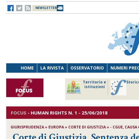
NEWSLETTER
HOME
LA RIVISTA
OSSERVATORIO
NUMERI PRE
avoro
Osservatorio
Territorio e
Storic
ersona
di Diritto
istituzioni
cnologia
sanitario
FOCUS
-
HUMAN RIGHTS
N. 1 - 25/06/2018
GIURISPRUDENZA » EUROPA » CORTE DI GIUSTIZIA » - CGUE, CAUSA 
Corte di Giustizia, Sentenza d