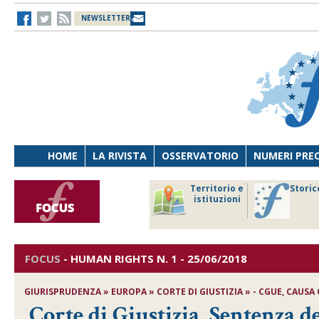
NEWSLETTER
HOME
LA RIVISTA
OSSERVATORIO
NUMERI PRE
avoro
Osservatorio
Territorio e
Storic
ersona
di Diritto
istituzioni
cnologia
sanitario
FOCUS
-
HUMAN RIGHTS
N. 1 - 25/06/2018
GIURISPRUDENZA » EUROPA » CORTE DI GIUSTIZIA » - CGUE, CAUSA 
Corte di Giustizia, Sentenza de