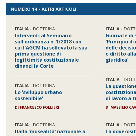
NUMERO 14 - ALTRI ARTICOLI
ITALIA
- DOTTRINA
ITALIA
- DOTT
Interventi al Seminario
Giornate di 
sull'ordinanza n. 1/2018 con
'Principio d
cui l'AGCM ha sollevato la sua
delle decisio
prima questione di
e diritto all
legittimità costituzionale
giuridica'
dinanzi la Corte
ITALIA
- DOTT
ITALIA
- DOTTRINA
La questione
Lo 'sviluppo urbano
costituziona
sostenibile'
di lavoro a 
DI
FRANCESCO FOLLIERI
DI
MASSIMO CA
ITALIA
- DOTTRINA
ITALIA
- DOTT
Dalla 'musealità' nazionale a
La doverosit