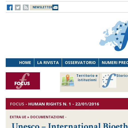
NEWSLETTER
HOME
LA RIVISTA
OSSERVATORIO
NUMERI PRE
avoro
Osservatorio
Territorio e
Storic
ersona
di Diritto
istituzioni
cnologia
sanitario
FOCUS
-
HUMAN RIGHTS
N. 1 - 22/01/2016
EXTRA UE » DOCUMENTAZIONE -
Unesco – International Bioeth