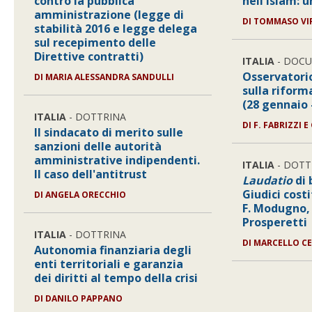
contro la pubblica
nell'Islam: 
amministrazione (legge di
DI
TOMMASO VIR
stabilità 2016 e legge delega
sul recepimento delle
Direttive contratti)
ITALIA
- DOC
Osservatori
DI
MARIA ALESSANDRA SANDULLI
sulla riform
(28 gennaio 
ITALIA
- DOTTRINA
DI
F. FABRIZZI E 
Il sindacato di merito sulle
sanzioni delle autorità
amministrative indipendenti.
ITALIA
- DOTT
Il caso dell'antitrust
Laudatio
di 
Giudici costi
DI
ANGELA ORECCHIO
F. Modugno, 
Prosperetti
ITALIA
- DOTTRINA
DI
MARCELLO CE
Autonomia finanziaria degli
enti territoriali e garanzia
dei diritti al tempo della crisi
DI
DANILO PAPPANO