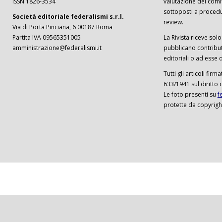
ISSN 1826-3534
valutazione del comi
sottoposti a procedu
Società editoriale federalismi s.r.l.
review.
Via di Porta Pinciana, 6 00187 Roma
Partita IVA 09565351005
La Rivista riceve solo 
amministrazione@federalismi.it
pubblicano contributi
editoriali o ad esse d
Tutti gli articoli firm
633/1941 sul diritto 
Le foto presenti su
f
protette da copyrigh