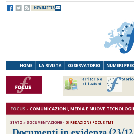
NEWSLETTER
HOME
LA RIVISTA
OSSERVATORIO
NUMERI PRE
avoro
Osservatorio
Territorio e
Storic
ersona
di Diritto
istituzioni
cnologia
sanitario
FOCUS
-
COMUNICAZIONI, MEDIA E NUOVE TECNOLOGI
STATO » DOCUMENTAZIONE -
DI
REDAZIONE FOCUS TMT
Documenti in evidenza (23/12