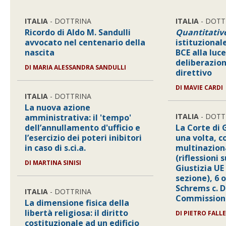
ITALIA
- DOTTRINA
ITALIA
- DOTT
Ricordo di Aldo M. Sandulli
Quantitativ
avvocato nel centenario della
istituzional
nascita
BCE alla luce
deliberazion
DI
MARIA ALESSANDRA SANDULLI
direttivo
DI
MAVIE CARDI
ITALIA
- DOTTRINA
La nuova azione
ITALIA
- DOTT
amministrativa: il 'tempo'
dell’annullamento d'ufficio e
La Corte di 
l’esercizio dei poteri inibitori
una volta, c
in caso di s.ci.a.
multinazion
(riflessioni 
DI
MARTINA SINISI
Giustizia UE
sezione), 6 
Schrems c. 
ITALIA
- DOTTRINA
Commissione
La dimensione fisica della
libertà religiosa: il diritto
DI
PIETRO FALL
costituzionale ad un edificio