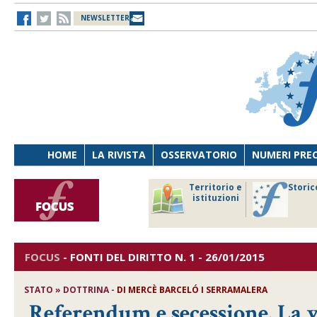
NEWSLETTER
HOME
LA RIVISTA
OSSERVATORIO
NUMERI PRE
avoro
Osservatorio
Territorio e
Storic
ersona
di Diritto
istituzioni
cnologia
sanitario
FOCUS
-
FONTI DEL DIRITTO
N. 1 - 26/01/2015
STATO » DOTTRINA -
DI MERCÈ BARCELÓ I SERRAMALERA
Referendum e secessione. La 