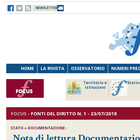
NEWSLETTER
HOME
LA RIVISTA
OSSERVATORIO
NUMERI PRE
avoro
Osservatorio
Territorio e
Storic
ersona
di Diritto
istituzioni
cnologia
sanitario
FOCUS
-
FONTI DEL DIRITTO
N. 1 - 23/07/2018
STATO » DOCUMENTAZIONE -
Nota di lettura Documentazi