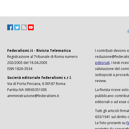
Federalismi.it - Rivista Telematica
I contributi devono es
Registrazione al Tribunale di Roma numero
redazione@federalism
202/2003 del 18.04.2003
editoriali
. I testi ri
ISSN 1826-3534
valutazione del comi
sottoposti a procedu
Società editoriale federalismi s.r.l.
review.
Via di Porta Pinciana, 6 00187 Roma
Partita IVA 09565351005
La Rivista riceve solo 
amministrazione@federalismi.it
pubblicano contributi
editoriali o ad esse d
Tutti gli articoli firm
633/1941 sul diritto 
Le foto presenti su
f
protette da copyrigh