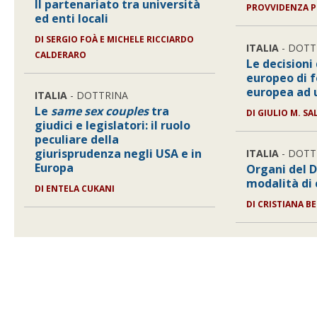
Il partenariato tra università
PROVVIDENZA P
ed enti locali
DI
SERGIO FOÀ E MICHELE RICCIARDO
ITALIA
- DOTT
CALDERARO
Le decisioni
europeo di f
europea ad 
ITALIA
- DOTTRINA
Le
same sex couples
tra
DI
GIULIO M. S
giudici e legislatori: il ruolo
peculiare della
giurisprudenza negli USA e in
ITALIA
- DOTT
Europa
Organi del 
modalità di
DI
ENTELA CUKANI
DI
CRISTIANA B