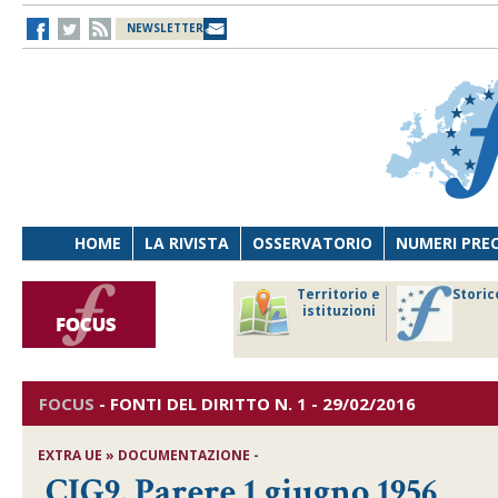
NEWSLETTER
HOME
LA RIVISTA
OSSERVATORIO
NUMERI PRE
avoro
Osservatorio
Territorio e
Storic
ersona
di Diritto
istituzioni
cnologia
sanitario
FOCUS
-
FONTI DEL DIRITTO
N. 1 - 29/02/2016
EXTRA UE » DOCUMENTAZIONE -
CIG9. Parere 1 giugno 1956