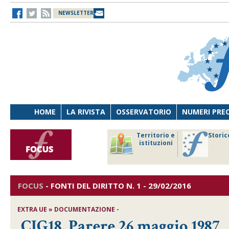
NEWSLETTER
HOME
LA RIVISTA
OSSERVATORIO
NUMERI PRE
avoro
Osservatorio
Territorio e
Storic
ersona
di Diritto
istituzioni
cnologia
sanitario
FOCUS
-
FONTI DEL DIRITTO
N. 1 - 29/02/2016
EXTRA UE » DOCUMENTAZIONE -
CIG18. Parere 26 maggio 1987