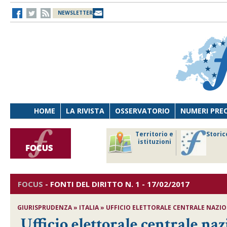
NEWSLETTER
HOME
LA RIVISTA
OSSERVATORIO
NUMERI PRE
avoro
Osservatorio
Territorio e
Storic
ersona
di Diritto
istituzioni
cnologia
sanitario
FOCUS
-
FONTI DEL DIRITTO
N. 1 - 17/02/2017
GIURISPRUDENZA » ITALIA » UFFICIO ELETTORALE CENTRALE NAZIO
Ufficio elettorale centrale na