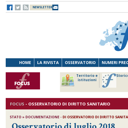
NEWSLETTER
HOME
LA RIVISTA
OSSERVATORIO
NUMERI PRE
avoro
Osservatorio
Territorio e
Storic
ersona
di Diritto
istituzioni
cnologia
sanitario
FOCUS
-
OSSERVATORIO DI DIRITTO SANITARIO
STATO » DOCUMENTAZIONE -
DI OSSERVATORIO DI DIRITTO SANIT
Osservatorio di luglio 2018