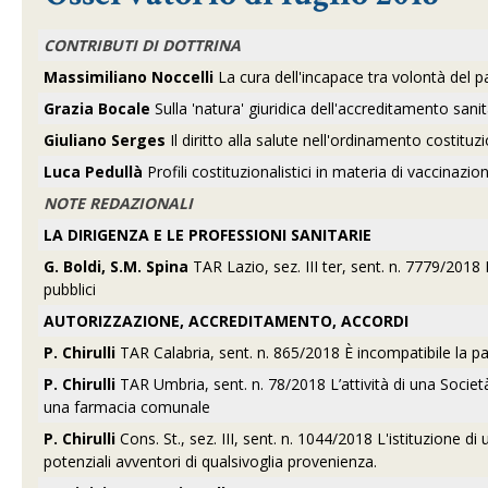
CONTRIBUTI DI DOTTRINA
Massimiliano Noccelli
La cura dell'incapace tra volontà del paz
Grazia Bocale
Sulla 'natura' giuridica dell'accreditamento sanit
Giuliano Serges
Il diritto alla salute nell'ordinamento costitu
Luca Pedullà
Profili costituzionalistici in materia di vaccinaz
NOTE REDAZIONALI
LA DIRIGENZA E LE PROFESSIONI SANITARIE
G. Boldi, S.M. Spina
TAR Lazio, sez. III ter, sent. n. 7779/2018 
pubblici
AUTORIZZAZIONE, ACCREDITAMENTO, ACCORDI
P. Chirulli
TAR Calabria, sent. n. 865/2018 È incompatibile la par
P. Chirulli
TAR Umbria, sent. n. 78/2018 L’attività di una Società 
una farmacia comunale
P. Chirulli
Cons. St., sez. III, sent. n. 1044/2018 L'istituzione di 
potenziali avventori di qualsivoglia provenienza.