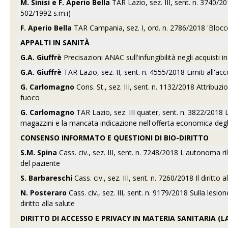
M. Sinisi e F. Aperio Bella
TAR Lazio, sez. III, sent. n. 3740/201
502/1992 s.m.i)
F. Aperio Bella
TAR Campania, sez. I, ord. n. 2786/2018 'Blocco'
APPALTI IN SANITÀ
G.A. Giuffrè
Precisazioni ANAC sull'infungibilità negli acquisti i
G.A. Giuffrè
TAR Lazio, sez. II, sent. n. 4555/2018 Limiti all'ac
G. Carlomagno
Cons. St., sez. III, sent. n. 1132/2018 Attribuzi
fuoco
G. Carlomagno
TAR Lazio, sez. III quater, sent. n. 3822/2018 L
magazzini e la mancata indicazione nell'offerta economica degli 
CONSENSO INFORMATO E QUESTIONI DI BIO-DIRITTO
S.M. Spina
Cass. civ., sez. III, sent. n. 7248/2018 L'autonoma 
del paziente
S. Barbareschi
Cass. civ., sez. III, sent. n. 7260/2018 Il diritt
N. Posteraro
Cass. civ., sez. III, sent. n. 9179/2018 Sulla lesio
diritto alla salute
DIRITTO DI ACCESSO E PRIVACY IN MATERIA SANITARIA (L