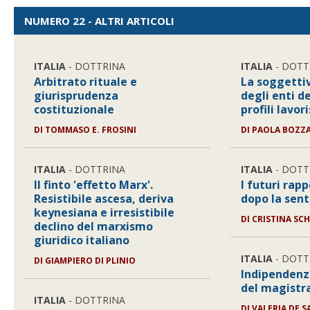
NUMERO 22 - ALTRI ARTICOLI
ITALIA
- DOTTRINA
ITALIA
- DOTT
Arbitrato rituale e
La soggettiv
giurisprudenza
degli enti d
costituzionale
profili lavori
DI
TOMMASO E. FROSINI
DI
PAOLA BOZZ
ITALIA
- DOTTRINA
ITALIA
- DOTT
Il finto 'effetto Marx'.
I futuri rapp
Resistibile ascesa, deriva
dopo la sent
keynesiana e irresistibile
DI
CRISTINA SCH
declino del marxismo
giuridico italiano
ITALIA
- DOTT
DI
GIAMPIERO DI PLINIO
Indipendenz
del magistra
ITALIA
- DOTTRINA
DI
VALERIA DE S