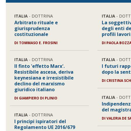
ITALIA
- DOTTRINA
ITALIA
- DOTT
Arbitrato rituale e
La soggettiv
giurisprudenza
degli enti d
costituzionale
profili lavori
DI
TOMMASO E. FROSINI
DI
PAOLA BOZZ
ITALIA
- DOTTRINA
ITALIA
- DOTT
Il finto 'effetto Marx'.
I futuri rapp
Resistibile ascesa, deriva
dopo la sent
keynesiana e irresistibile
DI
CRISTINA SCH
declino del marxismo
giuridico italiano
ITALIA
- DOTT
DI
GIAMPIERO DI PLINIO
Indipendenz
del magistra
ITALIA
- DOTTRINA
DI
VALERIA DE S
I principi ispiratori del
Regolamento UE 2016/679