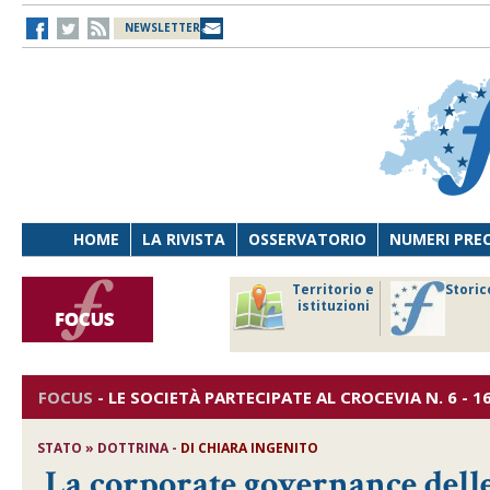
NEWSLETTER
HOME
LA RIVISTA
OSSERVATORIO
NUMERI PRE
avoro
Osservatorio
Territorio e
Storic
ersona
di Diritto
istituzioni
cnologia
sanitario
FOCUS
-
LE SOCIETÀ PARTECIPATE AL CROCEVIA
N. 6 - 1
STATO » DOTTRINA -
DI
CHIARA INGENITO
La corporate governance delle