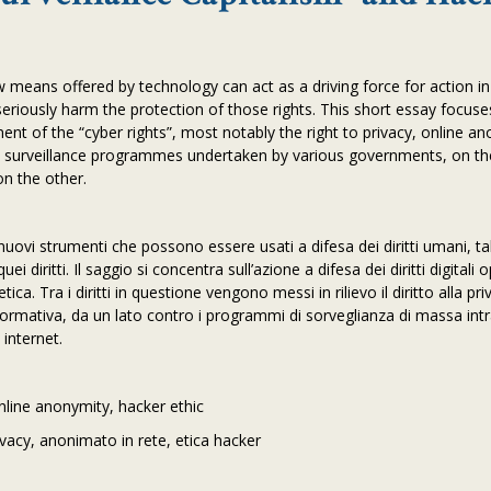
 means offered by technology can act as a driving force for action i
seriously harm the protection of those rights. This short essay focuse
nt of the “cyber rights”, most notably the right to privacy, online a
ss surveillance programmes undertaken by various governments, on t
on the other.
ovi strumenti che possono essere usati a difesa dei diritti umani, tal
diritti. Il saggio si concentra sull’azione a difesa dei diritti digitali 
ca. Tra i diritti in questione vengono messi in rilievo il diritto alla pri
informativa, da un lato contro i programmi di sorveglianza di massa int
 internet.
nline anonymity, hacker ethic
ivacy, anonimato in rete, etica hacker