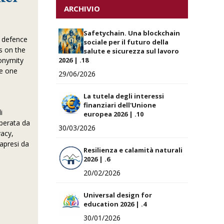
ARCHIVIO
Safetychain. Una blockchain
n defence
sociale per il futuro della
s on the
salute e sicurezza sul lavoro
nonymity
2026 | .18
he one
29/06/2026
La tutela degli interessi
finanziari dell'Unione
i
europea 2026 | .10
operata da
30/03/2026
vacy,
rapresi da
Resilienza e calamità naturali
2026 | .6
20/02/2026
Universal design for
education 2026 | .4
30/01/2026