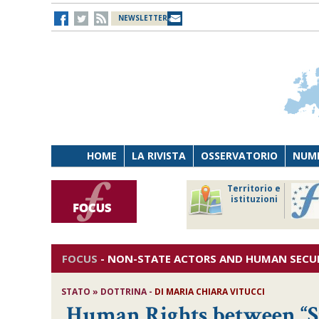
NEWSLETTER
HOME
LA RIVISTA
OSSERVATORIO
NUME
Lavoro
Osservatorio
Territorio e
Persona
di Diritto
istituzioni
Tecnologia
sanitario
FOCUS
-
NON-STATE ACTORS AND HUMAN SECUR
STATO » DOTTRINA -
DI
MARIA CHIARA VITUCCI
Human Rights between “S