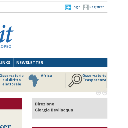
Login
Registrati
LINKS
NEWSLETTER
Osservatorio
Africa
Osservatorio
sul diritto
Trasparenza
elettorale


Direzione
Giorgia Bevilacqua
ker