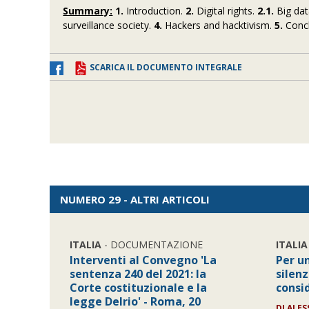
Summary:
1.
Introduction.
2.
Digital rights.
2.1.
Big dat
surveillance society.
4.
Hackers and hacktivism.
5.
Concl
SCARICA IL DOCUMENTO INTEGRALE
NUMERO 29 - ALTRI ARTICOLI
ITALIA
- DOCUMENTAZIONE
ITALIA
Interventi al Convegno 'La
Per un
sentenza 240 del 2021: la
silenz
Corte costituzionale e la
consi
legge Delrio' - Roma, 20
DI
ALES