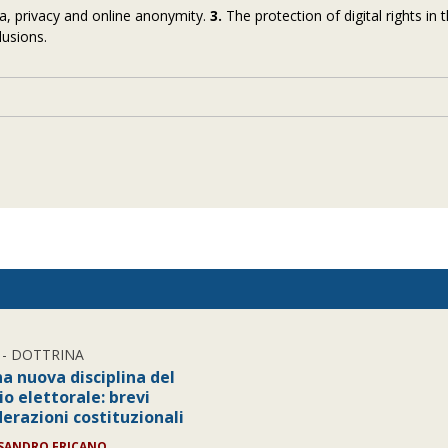
a, privacy and online anonymity.
3.
The protection of digital rights in 
usions.
- DOTTRINA
a nuova disciplina del
io elettorale: brevi
derazioni costituzionali
SANDRO FRICANO