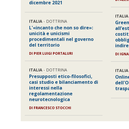
dicembre 2021
ITALIA
ITALIA
- DOTTRINA
Green 
L'«incanto che non so dire»:
all’es
unicità e unicismi
costit
procedimentali nel governo
obbli
del territorio
indir
DI
PIER LUIGI PORTALURI
DI
IGNA
ITALIA
- DOTTRINA
ITALIA
Presupposti etico-filosofici,
Onlin
casi studio e bilanciamento di
dell'O
interessi nella
trasp
regolamentazione
neurotecnologica
DI
FRANCESCO STOCCHI