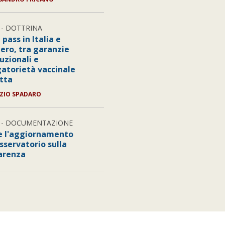
- DOTTRINA
pass in Italia e
tero, tra garanzie
uzionali e
gatorietà vaccinale
etta
ZIO SPADARO
- DOCUMENTAZIONE
e l'aggiornamento
sservatorio sulla
arenza