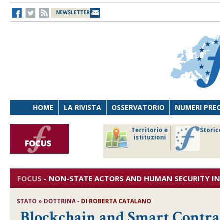
NEWSLETTER
HOME
LA RIVISTA
OSSERVATORIO
NUMERI PRE
avoro
Osservatorio
Territorio e
Storic
ersona
di Diritto
istituzioni
cnologia
sanitario
FOCUS
-
NON-STATE ACTORS AND HUMAN SECURITY IN
STATO » DOTTRINA -
DI
ROBERTA CATALANO
Blockchain and Smart Contrac