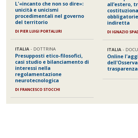
L'«incanto che non so dire»:
all’estero, 
unicità e unicismi
costituziona
procedimentali nel governo
obbligatorie
del territorio
indiretta
DI
PIER LUIGI PORTALURI
DI
IGNAZIO SPA
ITALIA
- DOTTRINA
ITALIA
- DOC
Presupposti etico-filosofici,
Online l'ag
casi studio e bilanciamento di
dell'Osserva
interessi nella
trasparenza
regolamentazione
neurotecnologica
DI
FRANCESCO STOCCHI