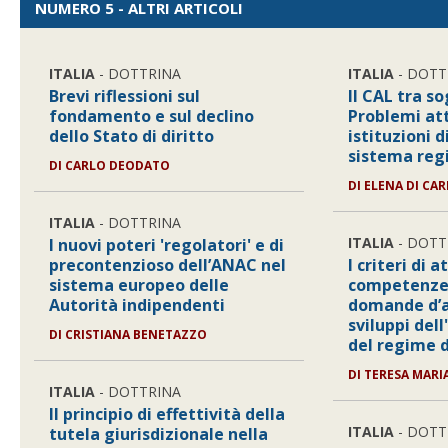
NUMERO 5 - ALTRI ARTICOLI
ITALIA
- DOTTRINA
ITALIA
- DOTT
Brevi riflessioni sul
Il CAL tra so
fondamento e sul declino
Problemi att
dello Stato di diritto
istituzioni d
sistema regi
DI
CARLO DEODATO
DI
ELENA DI CA
ITALIA
- DOTTRINA
ITALIA
- DOTT
I nuovi poteri 'regolatori' e di
precontenzioso dell’ANAC nel
I criteri di 
sistema europeo delle
competenze 
Autorità indipendenti
domande d’as
sviluppi dell
DI
CRISTIANA BENETAZZO
del regime d
DI
TERESA MARI
ITALIA
- DOTTRINA
Il principio di effettività della
ITALIA
- DOTT
tutela giurisdizionale nella