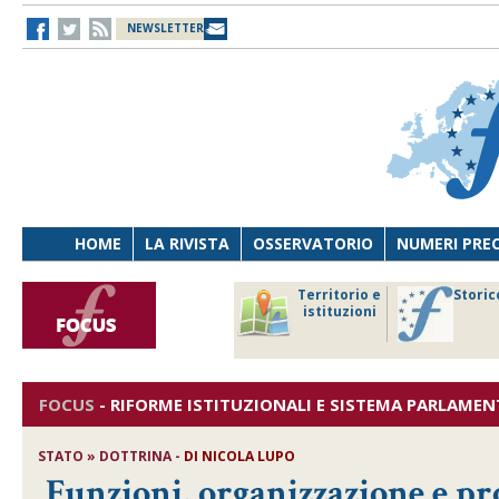
NEWSLETTER
HOME
LA RIVISTA
OSSERVATORIO
NUMERI PRE
avoro
Osservatorio
Territorio e
Storic
ersona
di Diritto
istituzioni
cnologia
sanitario
FOCUS
-
RIFORME ISTITUZIONALI E SISTEMA PARLAMEN
STATO » DOTTRINA -
DI
NICOLA LUPO
Funzioni, organizzazione e p