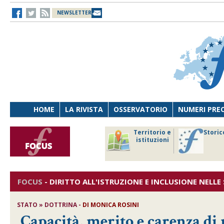
NEWSLETTER
HOME
LA RIVISTA
OSSERVATORIO
NUMERI PRE
avoro
Osservatorio
Territorio e
Storic
ersona
di Diritto
istituzioni
cnologia
sanitario
FOCUS
-
DIRITTO ALL'ISTRUZIONE E INCLUSIONE NELL
STATO » DOTTRINA -
DI
MONICA ROSINI
Capacità, merito e carenza di m