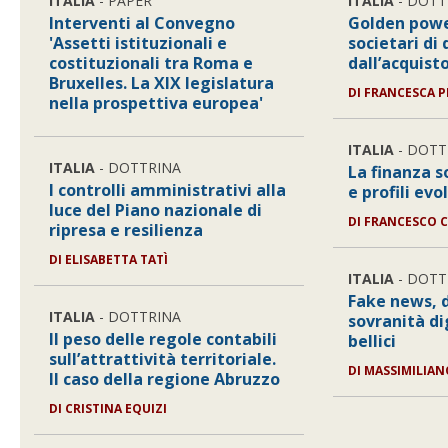
ITALIA
- PAPER
ITALIA
- DOTT
Interventi al Convegno
Golden powe
'Assetti istituzionali e
societari di 
costituzionali tra Roma e
dall’acquist
Bruxelles. La XIX legislatura
DI
FRANCESCA P
nella prospettiva europea'
ITALIA
- DOTT
ITALIA
- DOTTRINA
La finanza so
I controlli amministrativi alla
e profili evo
luce del Piano nazionale di
DI
FRANCESCO 
ripresa e resilienza
DI
ELISABETTA TATÌ
ITALIA
- DOTT
Fake news, 
ITALIA
- DOTTRINA
sovranità di
Il peso delle regole contabili
bellici
sull’attrattività territoriale.
DI
MASSIMILIA
Il caso della regione Abruzzo
DI
CRISTINA EQUIZI