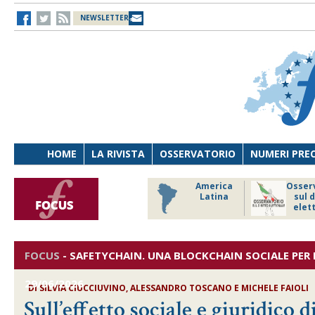
NEWSLETTER
HOME
LA RIVISTA
OSSERVATORIO
NUMERI PRE
ico focus
Riforme
America
Osser
istituzionali
Latina
sul d
e forma di
elet
governo
FOCUS
-
SAFETYCHAIN. UNA BLOCKCHAIN SOCIALE PER 
29/06/2026
DI
SILVIA CIUCCIUVINO, ALESSANDRO TOSCANO E MICHELE FAIOLI
Sull’effetto sociale e giuridico 