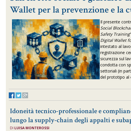
Wallet per la prevenzione e la c
Il presente contr
Social Blockcha
Safety Training
Digital Wallet f
intestato al la
registrazione ce
sicurezza sul la
condotta con spe
settoriali (in p
del prototipo a
Idoneità tecnico-professionale e complia
lungo la supply-chain degli appalti e subap
DI
LUISA MONTEROSSI